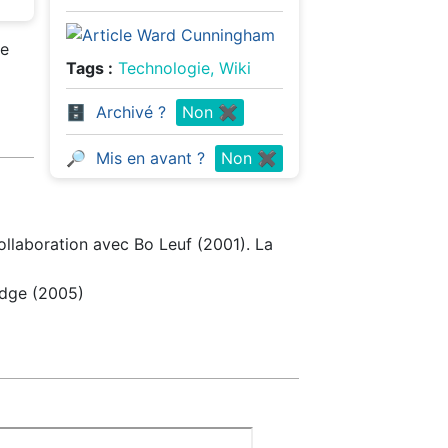
ce
Tags :
Technologie, Wiki
🗄️
Archivé ?
Non ✖️
🔎
Mis en avant ?
Non ✖️
ollaboration avec Bo Leuf (2001). La
idge (2005)