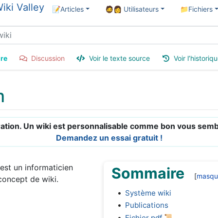
📝Articles
🧔👩 Utilisateurs
📁Fichiers
re
Discussion
Voir le texte source
Voir l’historiq
m
ration. Un wiki est personnalisable comme bon vous semble
Demandez un essai gratuit !
 est un informaticien
Sommaire
concept de wiki.
Système wiki
Publications
Fichier pdf 📜