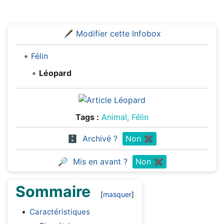
🖋️
Modifier cette Infobox
Félin
Léopard
Tags :
Animal, Félin
🗄️
Archivé ?
Non ✖️
🔎
Mis en avant ?
Non ✖️
Sommaire
Caractéristiques