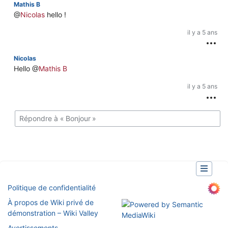
Mathis B
@
Nicolas
hello
!
il y a 5 ans
Nicolas
Hello
@
Mathis B
il y a 5 ans
Politique de confidentialité
À propos de Wiki privé de
démonstration – Wiki Valley
Avertissements